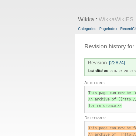
Wikka
:
WikkaWikiES
Categories
PageIndex
RecentC
Revision history for
Revision
[22824]
Last edited on
2016-05-20 07:
Additions:
This page can now be f
An archive of [[http:/
for reference.<<
Deletions:
This page can now be f
An archive of [[http:/