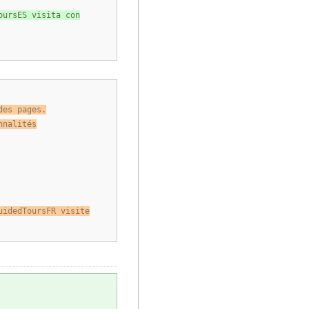
oursES visita con
des pages.
nnalités
uidedToursFR visite