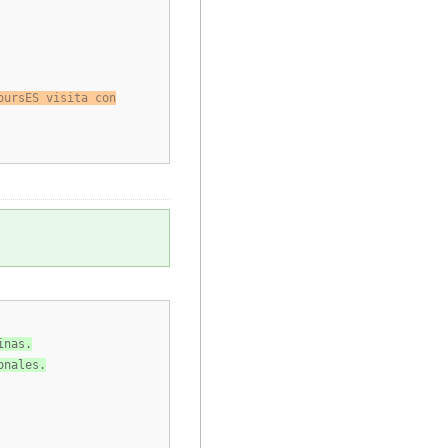
oursES visita con
inas.
onales.