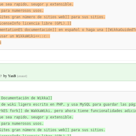
ue sea rapido, seugor y extensible.
 para numerosos usos.
Sites gran número de sitios web]] para sus sitios.
icenseInfo licencia libre (GPL).]]
mentationES documentación]] en español o haga una [[WikkaGuidedT
usar un WikkaWiki<<::c::
S
by
YanB
[created]
7
 Documentación de Wikka]]
 de wiki ligero escrito en PHP, y usa MySQL para guardar las pág
rkES fork]] de WakkaWiki, pero ahora tiene funcionalidades adici
ue sea rapido, seugor y extensible.
 para numerosos usos.
Sites gran número de sitios web]] para sus sitios.