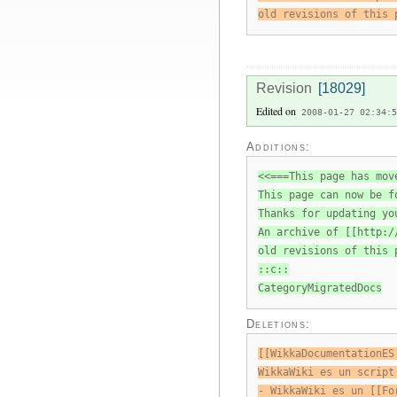
old revisions of this 
Revision
[18029]
Edited on
2008-01-27 02:34:5
Additions:
<<===This page has mov
This page can now be f
Thanks for updating yo
An archive of [[http:/
old revisions of this 
::c::
CategoryMigratedDocs
Deletions:
[[WikkaDocumentationES
WikkaWiki es un script
- WikkaWiki es un [[Fo