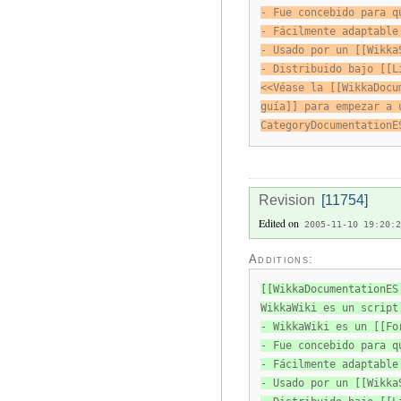
- Fue concebido para q
- Fácilmente adaptable
- Usado por un [[Wikka
- Distribuido bajo [[L
<<Véase la [[WikkaDocu
guía]] para empezar a 
CategoryDocumentationE
Revision
[11754]
Edited on
2005-11-10 19:20:2
Additions:
[[WikkaDocumentationES
WikkaWiki es un script
- WikkaWiki es un [[Fo
- Fue concebido para q
- Fácilmente adaptable
- Usado por un [[Wikka