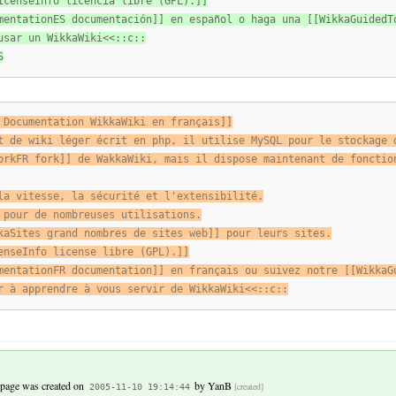
icenseInfo licencia libre (GPL).]]
mentationES documentación]] en español o haga una [[WikkaGuidedT
usar un WikkaWiki<<::c::
S
 Documentation WikkaWiki en français]]
t de wiki léger écrit en php, il utilise MySQL pour le stockage 
orkFR fork]] de WakkaWiki, mais il dispose maintenant de fonctio
la vitesse, la sécurité et l'extensibilité.
 pour de nombreuses utilisations.
kaSites grand nombres de sites web]] pour leurs sites.
enseInfo license libre (GPL).]]
mentationFR documentation]] en français ou suivez notre [[WikkaG
r à apprendre à vous servir de WikkaWiki<<::c::
 page was created on
by
YanB
[created]
2005-11-10 19:14:44