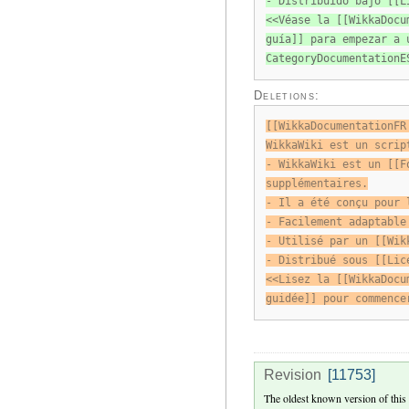
- Distribuido bajo [[L
<<Véase la [[WikkaDocu
guía]] para empezar a 
CategoryDocumentationE
Deletions:
[[WikkaDocumentationFR
WikkaWiki est un scrip
- WikkaWiki est un [[F
supplémentaires.
- Il a été conçu pour 
- Facilement adaptable
- Utilisé par un [[Wik
- Distribué sous [[Lic
<<Lisez la [[WikkaDocu
guidée]] pour commence
Revision
[11753]
The oldest known version of this