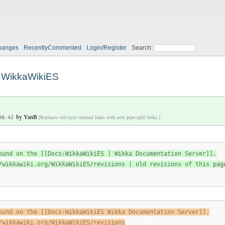
hanges
RecentlyCommented
Login/Register
Search:
WikkaWikiES
by
YanB
[Replaces old-style internal links with new pipe-split links.]
38:42
ound on the [[Docs:WikkaWikiES | Wikka Documentation Server]].
/wikkawiki.org/WikkaWikiES/revisions | old revisions of this pag
ound on the [[Docs:WikkaWikiES Wikka Documentation Server]].
/wikkawiki.org/WikkaWikiES/revisions