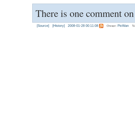
There is one comment on t
Owner:
Yo
[Source]
[History]
2008-01-28 00:11:08
PivWan