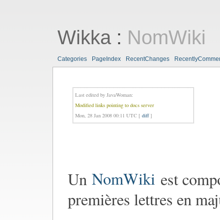
Wikka
:
NomWiki
Categories
PageIndex
RecentChanges
RecentlyComme
Last edited by
JavaWoman
:
Modified links pointing to docs server
Mon, 28 Jan 2008 00:11 UTC [
diff
]
Un
NomWiki
est compo
premières lettres en maj