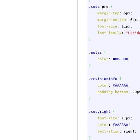
}
.code
pre
{
margin-top
:
6px
;
margin-bottom
:
6px
;
font-size
:
11px
;
font-family
:
"Lucid
}
.notes
{
color
:
#888800
;
}
.revisioninfo
{
color
:
#AAAAAA
;
padding-bottom
:
20p
}
.copyright
{
font-size
:
11px
;
color
:
#AAAAAA
;
text-align
:
right
;
}