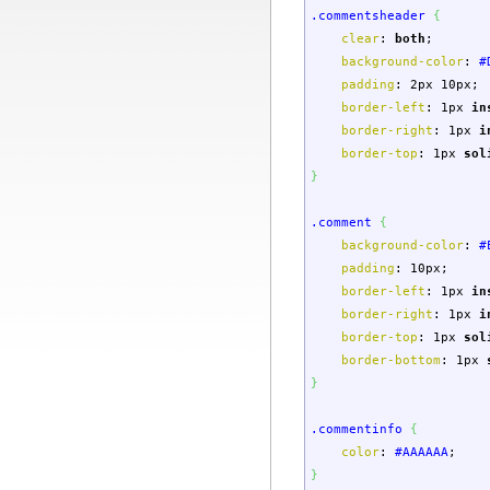
.commentsheader
{
clear
:
both
;
background-color
:
#
padding
:
2px
10px
;
border-left
:
1px
in
border-right
:
1px
i
border-top
:
1px
sol
}
.comment
{
background-color
:
#
padding
:
10px
;
border-left
:
1px
in
border-right
:
1px
i
border-top
:
1px
sol
border-bottom
:
1px
}
.commentinfo
{
color
:
#AAAAAA
;
}