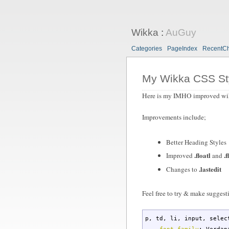
Wikka
:
AuGuy
Categories
PageIndex
RecentC
My Wikka CSS St
Here is my IMHO improved wikka.
Improvements include;
Better Heading Styles
.floatl
.f
Improved
and
.lastedit
Changes to
Feel free to try & make suggesti
p
,
td
,
li
,
input
,
selec