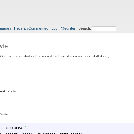
hanges
RecentlyCommented
Login/Register
Search:
yle
css file located in the ./css/ directory of your wikka installation;
loatr
style
ons..
t
,
textarea
{