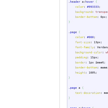
.header
a
:
hover
{
color
:
#993333
;
background
:
transpa
border-bottom
:
0px
;
}
.page
{
color
:
#000
;
font-size
:
13px
;
font-family
:
Verdan
background-color
:
w
padding
:
15px
;
border
:
1px
inset
;
border-bottom
:
none
height
:
100%
;
}
.page
a
{
text-decoration
:
no
}