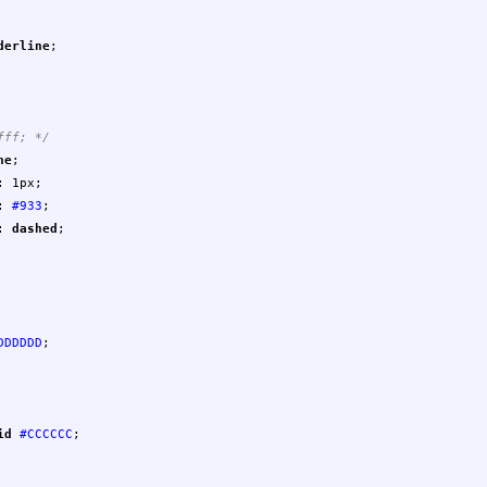
derline
;
fff; */
ne
;
:
1px
;
:
#933
;
:
dashed
;
DDDDDD
;
id
#CCCCCC
;