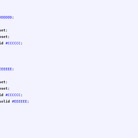
DDDDDD
;
set
;
nset
;
id
#CCCCCC
;
EEEEEE
;
set
;
nset
;
id
#CCCCCC
;
solid
#EEEEEE
;