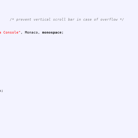
/* prevent vertical scroll bar in case of overflow */
a Console"
,
Monaco
,
monospace
;
x
;