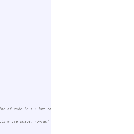
ine of code in IE6 but causes vert. scrollbar... */
ith white-space: nowrap! */