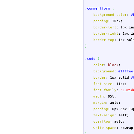
.commentform
{
background-color
:
#
padding
:
10px
;
border-left
:
1px
in
border-right
:
1px
i
border-top
:
1px
sol
}
.code
{
color
:
black
;
background
:
#ffffee
border
:
1px
solid
#
font-size
:
11px
;
font-family
:
"Lucid
width
:
95%
;
margin
:
auto
;
padding
:
6px
3px
13
text-align
:
left
;
overflow
:
auto
;
white-space
:
nowrap