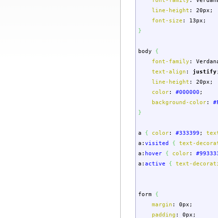
font-family
:
Verdan
line-height
:
20px
;
font-size
:
13px
;
}
body
{
font-family
:
Verdan
text-align
:
justify
line-height
:
20px
;
color
:
#000000
;
background-color
:
#
}
a
{
color
:
#333399
;
tex
a
:
visited
{
text-decora
a
:
hover
{
color
:
#99333
a
:
active
{
text-decorat
form
{
margin
:
0px
;
padding
:
0px
;