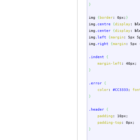
}
img
{
border
:
0px
;
}
img
.centre
{
display
:
bl
img
.center
{
display
:
bl
img
.left
{
margin
:
5px
5
img
.right
{
margin
:
5px
.indent
{
margin-left
:
40px
;
}
.error
{
color
:
#CC3333
;
fon
}
.header
{
padding
:
10px
;
padding-top
:
0px
;
}