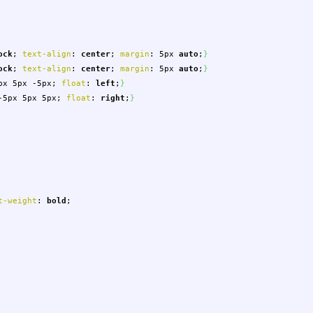
ock
;
text-align
:
center
;
margin
:
5px
auto
;
}
ock
;
text-align
:
center
;
margin
:
5px
auto
;
}
px
5px
-5px
;
float
:
left
;
}
-5px
5px
5px
;
float
:
right
;
}
t-weight
:
bold
;