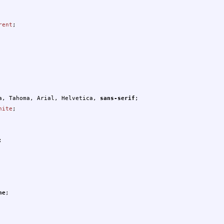
rent
;
a
,
Tahoma
,
Arial
,
Helvetica
,
sans-serif
;
hite
;
;
ne
;