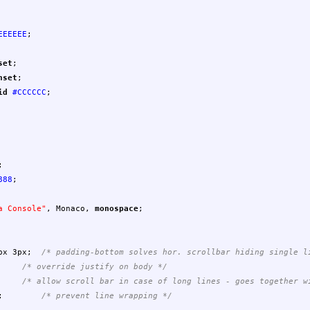
EEEEEE
;
set
;
nset
;
id
#CCCCCC
;
;
888
;
a Console"
,
Monaco
,
monospace
;
px
3px
;
/* padding-bottom solves hor. scrollbar hiding single l
/* override justify on body */
/* allow scroll bar in case of long lines - goes together w
;
/* prevent line wrapping */