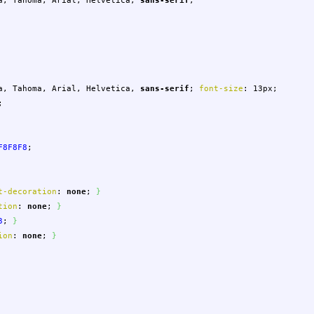
a
,
Tahoma
,
Arial
,
Helvetica
,
sans-serif
;
a
,
Tahoma
,
Arial
,
Helvetica
,
sans-serif
;
font-size
:
13px
;
;
F8F8F8
;
t-decoration
:
none
;
}
tion
:
none
;
}
3
;
}
ion
:
none
;
}