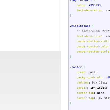
.page
a
:
hover
{
color
:
#993333
;
text-decoration
:
un
}
.missingpage
{
/* background: #ccf
text-decoration
:
no
border-bottom-width
border-bottom-color
border-bottom-style
}
.footer
{
clear
:
both
;
background-color
:
#
padding
:
5px
10px
;
border
:
1px
inset
;
border-top
:
none
;
border-top
:
1px
sol
}